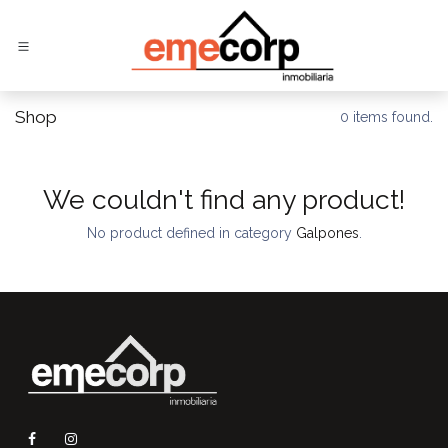
Ir al contenido
Shop
0 items found.
We couldn't find any product!
No product defined in category
Galpones
.