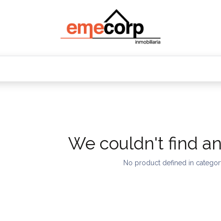
Oficinas
Departamentos
Terrenos
Bodeg
We couldn't find a
No product defined in catego