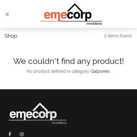
Ir al contenido
Shop
0 items found.
We couldn't find any product!
No product defined in category
Galpones
.