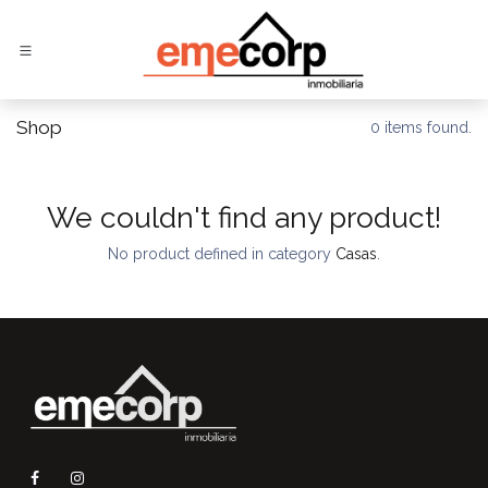
Ir al contenido
Shop
0 items found.
We couldn't find any product!
No product defined in category
Casas
.