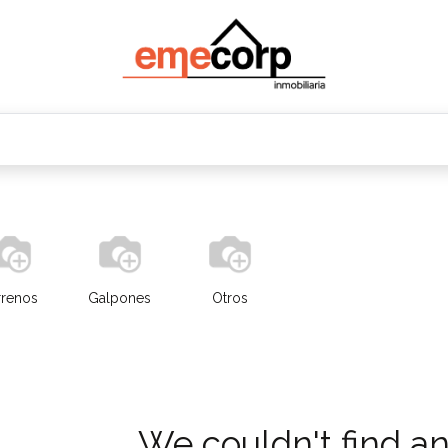
Oficinas
Departamentos
Terrenos
Bodeg
rrenos
Galpones
Otros
We couldn't find a