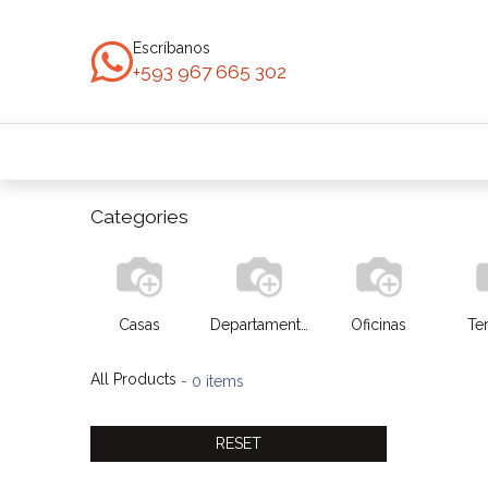
Ir al contenido
Escríbanos
+593 967 665 302
Inicio
Todas las Propiedades
Casas
Categories
Casas
Departamentos
Oficinas
Te
All Products
- 0 items
RESET