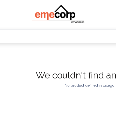
Oficinas
Departamentos
Terrenos
Bodeg
We couldn't find a
No product defined in catego