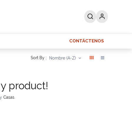
CONTÁCTENOS
as
Ayuda
Sort By :
Nombre (A-Z)
ny product!
ry
Casas
.