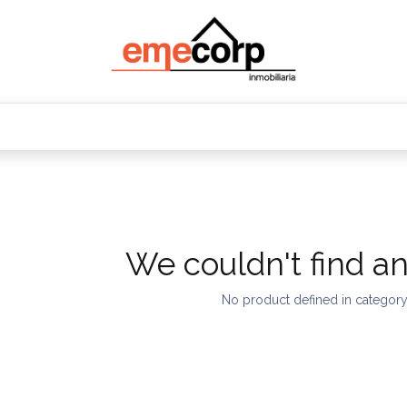
Oficinas
Departamentos
Terrenos
Bodeg
We couldn't find a
No product defined in categor