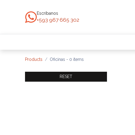
Ir al contenido
Escríbanos
+593 967 665 302
Inicio
Todas las Propiedades
Casas
Products
Oficinas
- 0 items
RESET