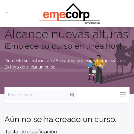
Ir al contenido
Alcance nuevas alturas
¡Empiece su curso en línea hoy!
¡Aumente sus habilidades! Su carrera profesional empieza aquí.
Es hora de iniciar un curso.
Aún no se ha creado un curso.
Tabla de clasificación